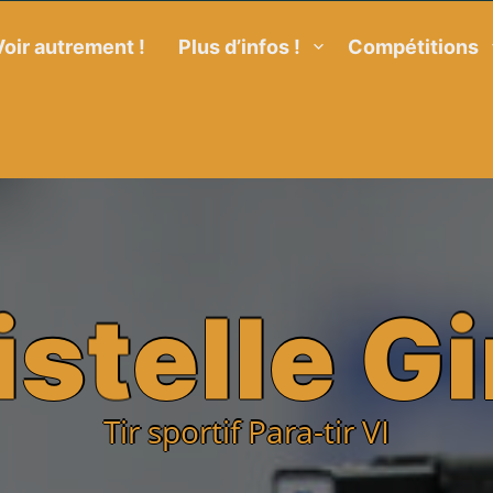
Voir autrement !
Plus d’infos !
Compétitions
i
s
t
e
l
l
e
G
i
Tir sportif Para-tir VI