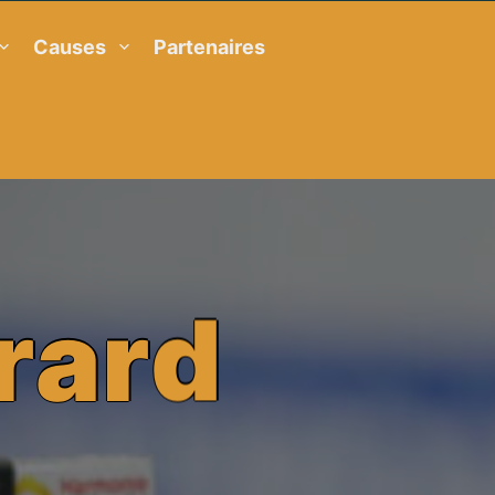
Causes
Partenaires
r
a
r
d