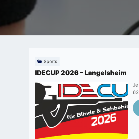
Voir
Sports
autrement
IDECUP 2026 – Langelsheim
!
Je
62