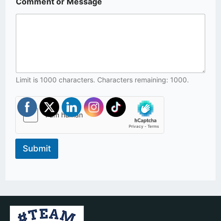
Comment or Message
Limit is 1000 characters. Characters remaining: 1000.
Submit
A
l
t
e
r
n
a